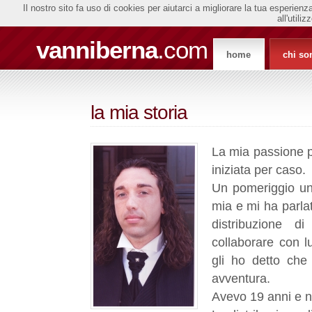
Il nostro sito fa uso di cookies per aiutarci a migliorare la tua esperie
all'utili
vanniberna
.com
home
chi so
la mia storia
La mia passione p
iniziata per caso.
Un pomeriggio un
mia e mi ha parlat
distribuzione d
collaborare con l
gli ho detto che 
avventura.
Avevo 19 anni e n